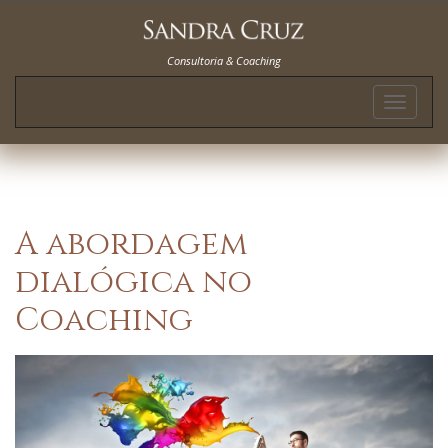
Consultoria & Coaching
Toggle
navigat
A abordagem
dialógica no
Coaching